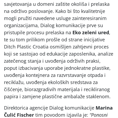
savjetovanja u domeni zaštite okoliša i prelaska
na održivo poslovanje. Kako bi što kvalitetnije
mogli pružiti navedene usluge zainteresiranim
organizacijama, Dialog komunikacije prve su
pristupile procesu prelaska na
Eko zeleni ured
,
te su tom prilikom prošle od strane inicijative
Ditch Plastic Croatia osmišljen zahtjevni proces
koji se sastojao od edukacije zaposlenika, analize
zatečenog stanja i uvođenja održivih praksi,
poput izbacivanja uporabe jednokratne plastike,
uvođenja kontejnera za razvrstavanje otpada i
reciklažu, uvođenja ekoloških sredstava za
čišćenje, biorazgradivih materijala i recikliranog
papira i zamjene plastične ambalaže staklenom.
Direktorica agencije Dialog komunikacije
Marina
Čulić Fischer
tim povodom izjavila je:
“Ponosni