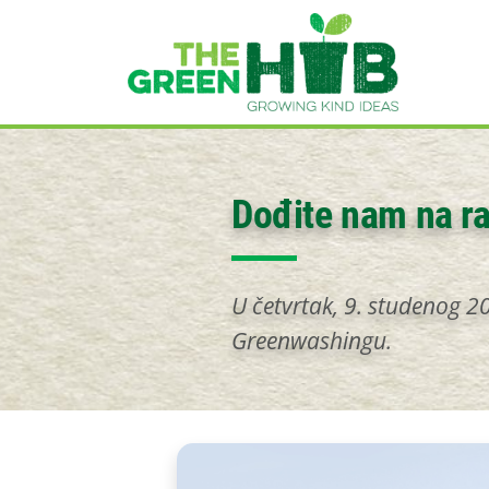
Skip to main content
Dođite nam na r
U četvrtak, 9. studenog 
Greenwashingu.