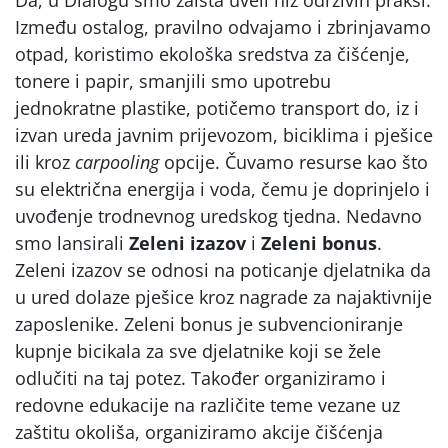
Između ostalog, pravilno odvajamo i zbrinjavamo
otpad, koristimo ekološka sredstva za čišćenje,
tonere i papir, smanjili smo upotrebu
jednokratne plastike, potičemo transport do, iz i
izvan ureda javnim prijevozom, biciklima i pješice
ili kroz
carpooling
opcije. Čuvamo resurse kao što
su električna energija i voda, čemu je doprinjelo i
uvođenje trodnevnog uredskog tjedna. Nedavno
smo lansirali
Zeleni izazov
i
Zeleni bonus
.
Zeleni izazov se odnosi na poticanje djelatnika da
u ured dolaze pješice kroz nagrade za najaktivnije
zaposlenike. Zeleni bonus je subvencioniranje
kupnje bicikala za sve djelatnike koji se žele
odlučiti na taj potez. Također organiziramo i
redovne edukacije na različite teme vezane uz
zaštitu okoliša, organiziramo akcije čišćenja