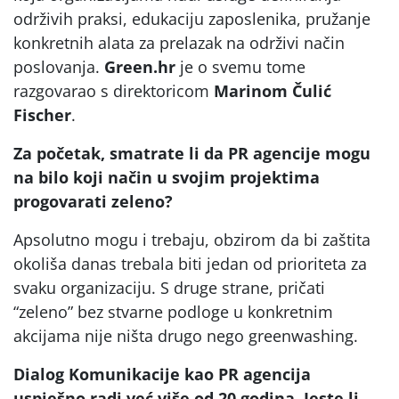
održivih praksi, edukaciju zaposlenika, pružanje
konkretnih alata za prelazak na održivi način
poslovanja.
Green.hr
je o svemu tome
razgovarao s direktoricom
Marinom Čulić
Fischer
.
Za početak, smatrate li da PR agencije mogu
na bilo koji način u svojim projektima
progovarati zeleno?
Apsolutno mogu i trebaju, obzirom da bi zaštita
okoliša danas trebala biti jedan od prioriteta za
svaku organizaciju. S druge strane, pričati
“zeleno” bez stvarne podloge u konkretnim
akcijama nije ništa drugo nego greenwashing.
Dialog Komunikacije kao PR agencija
uspješno radi već više od 20 godina. Jeste li