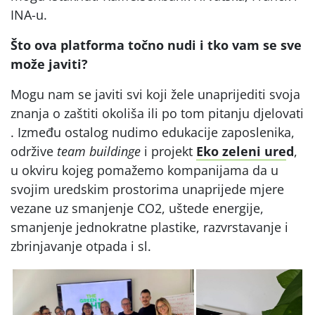
INA-u.
Što ova platforma točno nudi i tko vam se sve
može javiti?
Mogu nam se javiti svi koji žele unaprijediti svoja
znanja o zaštiti okoliša ili po tom pitanju djelovati
. Između ostalog nudimo edukacije zaposlenika,
održive
team buildinge
i projekt
Eko zeleni ure
d
,
u okviru kojeg pomažemo kompanijama da u
svojim uredskim prostorima unaprijede mjere
vezane uz smanjenje CO2, uštede energije,
smanjenje jednokratne plastike, razvrstavanje i
zbrinjavanje otpada i sl.