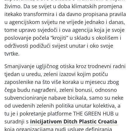
živimo. Da se svijet u doba klimatskih promjena
itekako transformira i da davno propisana pravila
u agencijskom svijetu ne vrijede jednako i danas,
tome upravo svjedoči i ova agencija koja je svoje
poslovanje počela “krojiti” u skladu s okolišem i
održivosti podižući svijest unutar i oko svoje
tvrtke.
Smanjivanje ugljičnog otiska kroz trodnevni radni
tjedan u uredu, zeleni izazovi kojim potiču
zaposlenike na što više koraka u mjesecu zbog
čega budu nagrađeni, zeleni bonusi, odnosno
subvencioniranje nabave bicikala, samo su neke
od uvedenih zelenih politika unutar kolektiva, a
tu je i pokretanje platforme THE GREEN HUB u
suradnji s
inicijativom Ditch Plastic Croatia
koja organizacijama nudi usluge definiranja